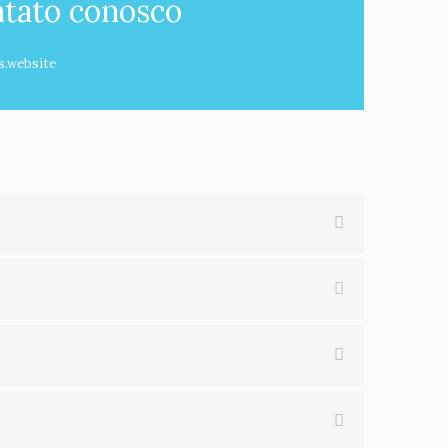
tato conosco
s.website