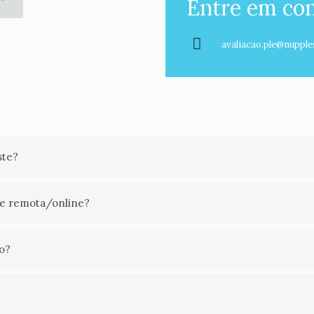
Entre em con
avaliacao.ple@nupple
ste?
de remota/online?
o?